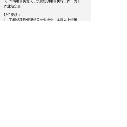
3、作为项目负责人，负责协调项目执行工作，为工
作业绩负责
职位要求：
1、工程或项目管理相关专业毕业，本科以上学历
2、具有项目管理资格证优先
3、工作认真负责、有创新性、抗压性型#
联系我们
霄汉实业发展（广州）有限
公司
地址：
广东省广州市南沙区大岗镇马前路
21号
电话：
020-84721660
邮箱：
Xiaohan_lab@sina.com