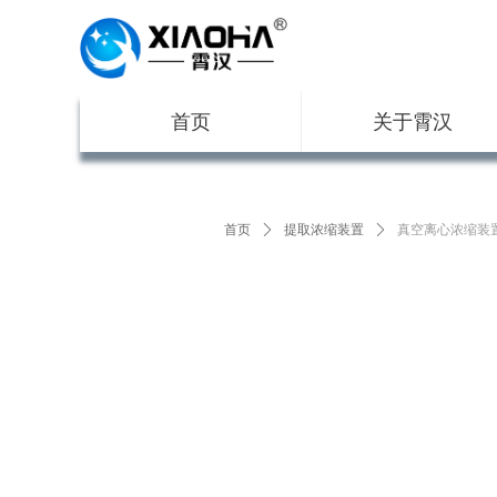
首页
关于霄汉
首页
ꄲ
提取浓缩装置
ꄲ
真空离心浓缩装置