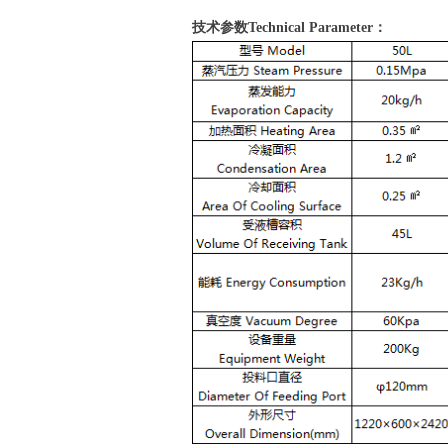
技术参数
T
echnical
P
arameter
：